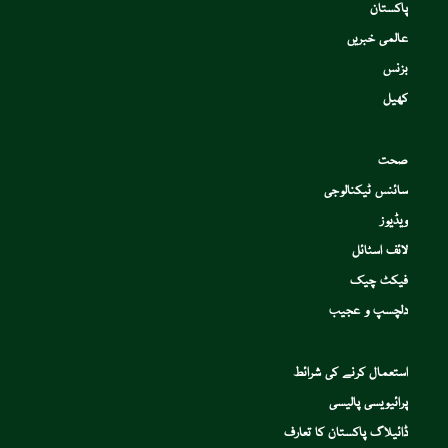
پاکستان
عالمی خبریں
بزنس
کھیل
صحت
سائنس ٹیکنالوجی
ویڈیوز
لائف اسٹائل
فیکٹ چیک
دلچسپ و عجیب
استعمال کرنے کی شرائط
پرائیویسی پالیسی
ڈائیلاگ پاکستان کا تعارف