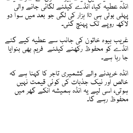
انڈہ عطیہ کیا، انڈے کیلئے لگائی جانے والی
پہلی بولی ہی 10 ہزار کی لگی جو بعد میں سوا دو
لاکھ روپے تک پہنچ گئی۔
غریب بیوہ خاتون کی جانب سے عطیہ کیے گئے
انڈے کو محفوظ رکھنے کیلئے فریم بھی بنوایا
جا رہا ہے۔
انڈہ خریدنے والے کشمیری تاجر کا کہنا ہے کہ
خالص اور نیک جذبات کی کوئی قیمت نہیں
ہوتی، اسی لیے یہ انڈہ ہمیشہ انکے گھر میں
محفوظ رہے گا۔