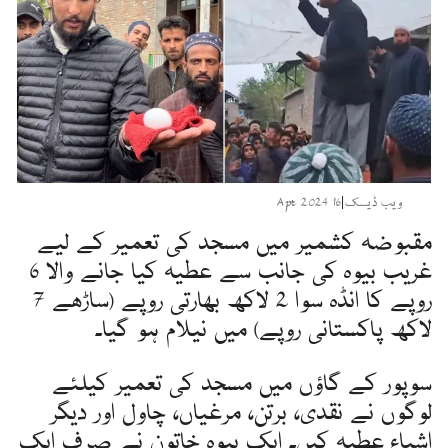
ویب ڈیسک
|
16 Apr 2024
مقبوضہ کشمیر میں مسجد کی تعمیر کے لیے
غریب بیوہ کی جانب سے عطیہ کیا جانے والا 6
روپے کا انڈہ سوا 2 لاکھ بھارتی روپے (ساڑھے 7
لاکھ پاکستانی روپے) میں نیلام ہو گیا۔
سوپور کے گاؤں میں مسجد کی تعمیر کیلئے
لوگوں نے نقدی، برتن، مرغیاں، چاول اور دیگر
اشیاء عطیہ کیں۔ ایک بیوہ خاتون نے صرف ایک