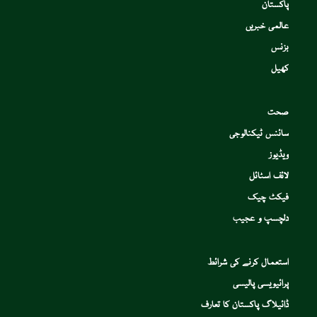
پاکستان
عالمی خبریں
بزنس
کھیل
صحت
سائنس ٹیکنالوجی
ویڈیوز
لائف اسٹائل
فیکٹ چیک
دلچسپ و عجیب
استعمال کرنے کی شرائط
پرائیویسی پالیسی
ڈائیلاگ پاکستان کا تعارف