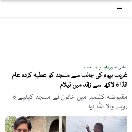
menu
عالمی خبریں
دلچسپ و عجیب
غریب بیوہ کی جانب سے مسجد کو عطیہ کردہ عام
انڈا 6 لاکھ سے زائد میں نیلام
مقبوضہ کشمیر میں خاتون نے مسجد کیلیے 6
روپے والا انڈا دیا