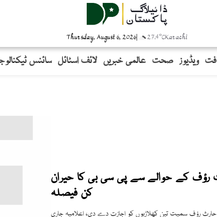
Thursday, August 6, 2026
|
27.4°C
Karachi
افت
ویڈیوز
صحت
عالمی خبریں
لائف اسٹائل
سائنس ٹیکنالوج
ؤف کے حوالے سے پی سی بی کا حیران
کن فیصلہ
حارث رؤف سمیت تین کھلاڑیوں کو اجازت دے دی، اعلامیہ جاری