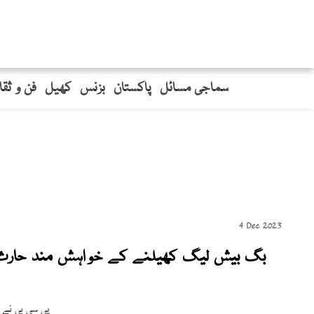
سماجی مسائل
پاکستان
بزنس
کھیل
فن و ثق
4 Dec 2023
بگ بیش لیگ کھیلنے کے خواہش مند حارث ر
پی سی بی نے 