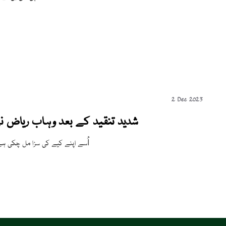
2 Dec 2023
شدید تنقید کے بعد وہاب ریاض 
اُسے اپنے کیے کی سزا مل چکی ہے