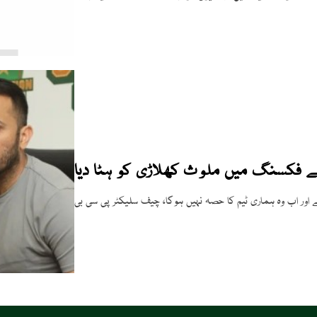
نے فکسنگ میں ملوث کھلاڑی کو ہٹا دیا
 اور اب وہ ہماری ٹیم کا حصہ نہیں ہوگا، چیف سلیکٹر پی سی بی