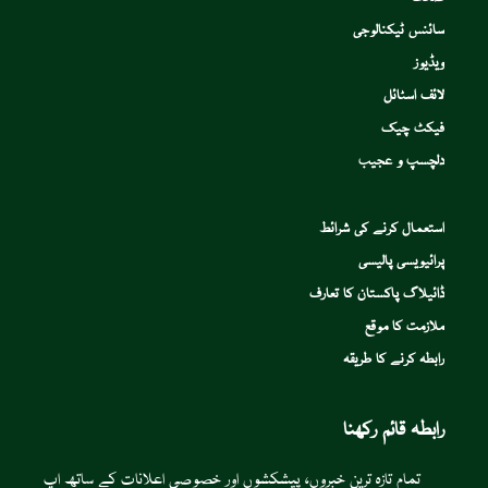
سائنس ٹیکنالوجی
ویڈیوز
لائف اسٹائل
فیکٹ چیک
دلچسپ و عجیب
استعمال کرنے کی شرائط
پرائیویسی پالیسی
ڈائیلاگ پاکستان کا تعارف
ملازمت کا موقع
رابطہ کرنے کا طریقہ
رابطہ قائم رکھنا
تمام تازہ ترین خبروں، پیشکشوں اور خصوصی اعلانات کے ساتھ اپ