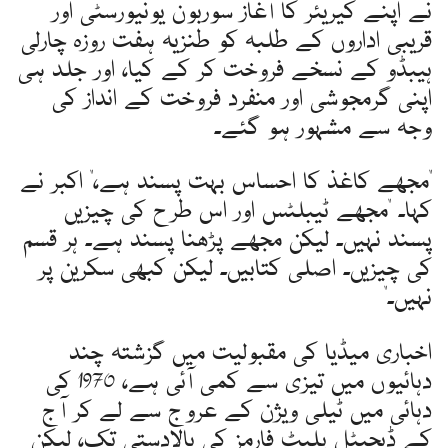
نے اپنے کیریئر کا آغاز سوربون یونیورسٹی اور
قریبی اداروں کے طلبہ کو طنزیہ ہفت روزہ چارلی
ہیبڈو کے نسخے فروخت کر کے کیا، اور جلد ہی
اپنی گرمجوشی اور منفرد فروخت کے انداز کی
وجہ سے مشہور ہو گئے۔
"مجھے کاغذ کا احساس بہت پسند ہے،" اکبر نے
کہا۔ "مجھے ٹیبلٹس اور اس طرح کی چیزیں
پسند نہیں۔ لیکن مجھے پڑھنا پسند ہے۔ ہر قسم
کی چیزیں۔ اصلی کتابیں۔ لیکن کبھی سکرین پر
نہیں۔"
اخباری میڈیا کی مقبولیت میں گزشتہ چند
دہائیوں میں تیزی سے کمی آئی ہے، 1970 کی
دہائی میں ٹیلی ویژن کے عروج سے لے کر آج
کے ڈیجیٹل پلیٹ فارمز کی بالادستی تک، لیکن