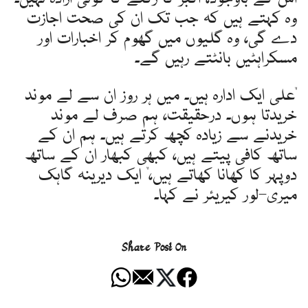
وہ کہتے ہیں کہ جب تک ان کی صحت اجازت
دے گی، وہ گلیوں میں گھوم کر اخبارات اور
مسکراہٹیں بانٹتے رہیں گے۔
"علی ایک ادارہ ہیں۔ میں ہر روز ان سے لے موند
خریدتا ہوں۔ درحقیقت، ہم صرف لے موند
خریدنے سے زیادہ کچھ کرتے ہیں۔ ہم ان کے
ساتھ کافی پیتے ہیں، کبھی کبھار ان کے ساتھ
دوپہر کا کھانا کھاتے ہیں،" ایک دیرینہ گاہک
میری-لور کیریئر نے کہا۔
Share Post On