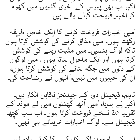
اکبر اب بھی پیرس کے آخری گلیوں میں گھوم
کر اخبار فروخت کرنے والے ہیں۔
"میں اخبارات فروخت کرنے کا ایک خاص طریقہ
رکھتا ہوں۔ میں مذاق کرنے کی کوشش کرتا ہوں
تاکہ لوگ ہنسیں۔ میں مثبت رہنے کی کوشش
کرتا ہوں اور ایک ماحول بناتا ہوں... میں لوگوں
کے دلوں میں جگہ بنانے کی کوشش کرتا ہوں،
ان کی جیبوں میں نہیں،" انہوں نے وضاحت کی۔
تاہم، ڈیجیٹل دور کے چیلنجز ناقابل انکار ہیں۔
اکبر نے بتایا، "میں آٹھ گھنٹوں میں لے موند کے
تقریباً 20 نسخے فروخت کرتا ہوں۔ اب سب کچھ
ڈیجیٹل ہے۔ لوگ اخبارات خریدتے ہی نہیں۔"
اس کے باوجود، اکبر کا رکنے کا کوئی ارادہ نہیں۔