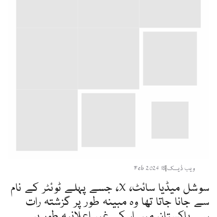
ویب ڈیسک
|
18 Feb 2024
سوشل میڈیا سائٹ، X، جسے پہلے ٹوئٹر کے نام
سے جانا جاتا تھا وہ مبینہ طور پر گزشتہ رات
سے پاکستان میں اسکی غیر اعلانیہ طور پر