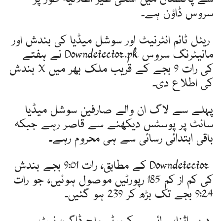
سروس ڈاؤن ہے۔
ریئل ٹائم انٹرنیٹ اور سوشل میڈیا کی بندش اور
مانیٹرنگ سروس Downdetector.pk نے ہفتے
کی رات 9 بجے کے قریب ملک بھر میں X بندش
کی اطلاع دی۔
پہلے سے لاگ ان والے صارفین سوشل میڈیا
سائٹ پر پوسٹس دیکھنے سے قاصر رہے جبکہ
باقی ابتدائی رسائی سے ہی محروم رہے۔
Downdetector کے مطابق، رات 9:01 بجے بندش
کی کم از کم 185 رپورٹیں موصول ہوئیں، جو رات
9:24 بجے تک بڑھ کر 239 ہو گئیں۔