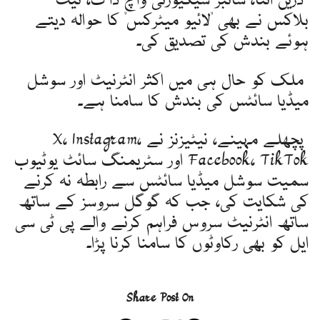
دریں اثنا، سائبر سیکیورٹی واچ ڈاگ، نیٹ
بلاکس نے بھی "لائیو میٹرکس" کا حوالہ دیتے
ہوئے بندش کی تصدیق کی۔
ملک کو حال ہی میں اکثر انٹرنیٹ اور سوشل
میڈیا سائٹس کی بندش کا سامنا ہے۔
پچھلے مہینے، نیٹیزنز نے X، Instagram،
Facebook، TikTok اور سٹریمنگ سائٹ یوٹیوب
سمیت سوشل میڈیا سائٹس سے رابطہ نہ کرنے
کی شکایت کی، جب کہ گوگل سروسز کے ساتھ
ساتھ انٹرنیٹ سروس فراہم کرنے والے پی ٹی سی
ایل کو بھی رکاوٹوں کا سامنا کرنا پڑا۔
Share Post On