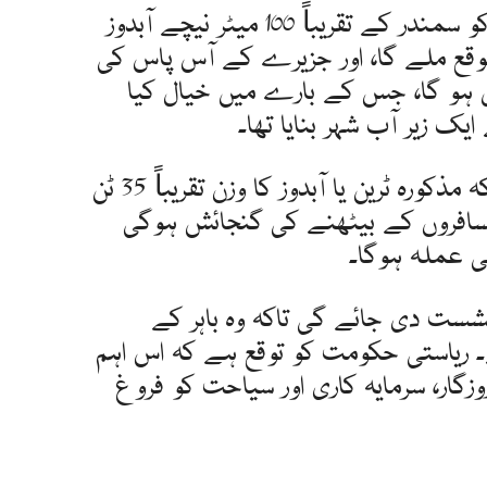
اس منصوبے کے بعد سیاحوں کو سمندر کے تقریباً 100 میٹر نیچے آبدوز
وقع ملے گا، اور جزیرے کے آس پاس کی
 ہو گا، جس کے بارے میں خیال کیا
یک زیر آب شہر بنایا تھا۔
رپورٹس میں مزید کہا گیا ہے کہ مذکورہ ٹرین یا آبدوز کا وزن تقریباً 35 ٹن
ا، اور ایک وقت میں 30 مسافروں کے بیٹھنے کی گنجائش ہوگی
شست دی جائے گی تاکہ وہ باہر کے
 ریاستی حکومت کو توقع ہے کہ اس اہم
ار، سرمایہ کاری اور سیاحت کو فروغ