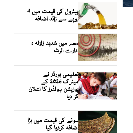
پیٹرول کی قیمت میں 4
روپے سے زائد اضافہ
مصر میں شدید زلزلہ ،
ادارے الرٹ
تعلیمی بورڈز نے
میٹرک 2026 کے
پوزیشن ہولڈرز کا اعلان
کر دیا
سونے کی قیمت میں بڑا
اضافہ کردیا گیا