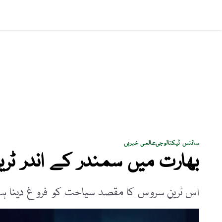
سماجی مسائل
پاکستان
بزنس
کھیل
فن و ثق
سائنس ٹیکنالوجی
عالمی خبریں
بھارت میں سمندر کے اندر ٹر
اس ٹرین سروس کا مقصد سیاحت کو فروغ دینا ہ