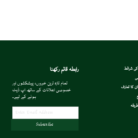
رابطہ قائم رکھنا
کی شرائط
ی
تمام تازہ ترین خبروں، پیشکشوں اور
ن کا تعارف
خصوصی اعلانات کے ساتھ اپ ڈیٹ
ہونے کے لیے۔
ریقہ