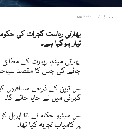
ویب ڈیسک
|
9 Jan 2024
بھارتی ریاست گجرات کی حکومت 
تیار ہوگیا ہے۔
بھارتی میڈیا رپورٹ کے مطابق ک
جائے گی جس کا مقصد سیاحت 
گہرائی میں لے جایا جائے گا۔
اس میٹرو حکا
پر کامیاب تجربہ کیا تھا۔