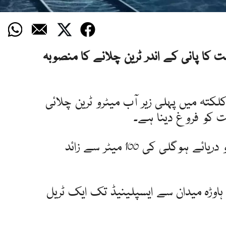
کا پانی کے اندر ٹرین چلانے کا منصوبہ
لکتہ میں پہلی زیر آب میٹرو ٹرین چلائی
کو فروغ دینا ہے۔
اس ٹرین کے ذریعے مسافروں کو دریائے ہوگلی کی 100 میٹر سے زائد
م نے 12 اپریل کو ہاوڑہ میدان سے ایسپلینیڈ تک ایک ٹریل