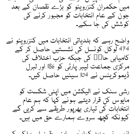
میں حکمران کنزرویٹو کو بڑے نقصان کے بعد
جون کے عام انتخابات کو مجبور کرنے کی
کوشش کی جا سکے۔
واضح رہے کہ بلدیاتی انتخابات میں کنزرویٹو نے
474 لوکل کونسل کی نشستیں حاصل کر کے
کامیابی حاصؒ کی جبکہ حزب اختلاف کی
مرکزی جماعت لیبر پارٹی کو 186 اور لبرل
ڈیموکریٹس نے 104 سیٹیں حاصل کیں۔
رشی سنک نے الیکشن میں اپنی شکست کو
مایوس کن قرار دیتے ہوئے کہا کہ ہم عام
انتخابات کی تیاری بھرپور طریقے سے کریں گے
کیونکہ کچھ سروے ہمارے حق میں ہیں۔