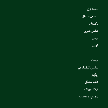
صفحۂ اول
سماجی مسائل
پاکستان
عالمی خبریں
بزنس
کھیل
صحت
سائنس ٹیکنالوجی
ویڈیوز
لائف اسٹائل
فیکٹ چیک
دلچسپ و عجیب