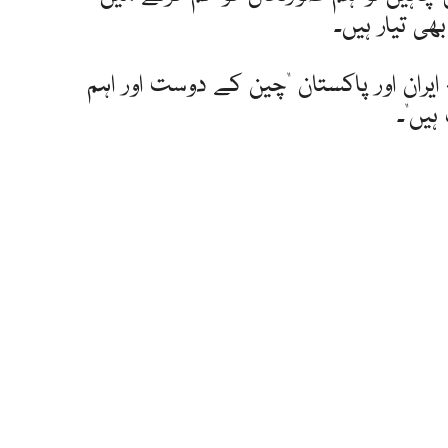
ھی تیار ہیں۔
 ایران اور پاکستان "چین کے دوست اور اہم
ہیں"۔