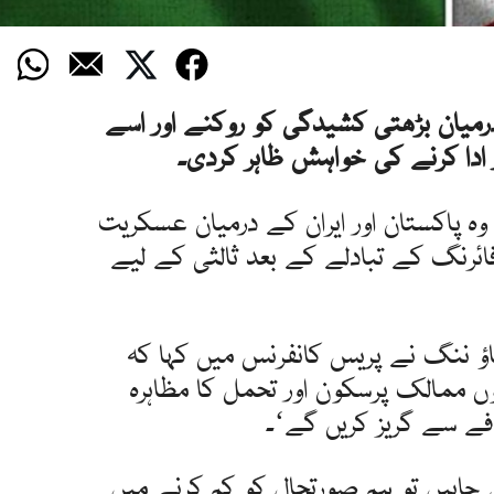
درمیان بڑھتی کشیدگی کو روکنے اور اسے
ر ادا کرنے کی خواہش ظاہر کردی۔
ہ پاکستان اور ایران کے درمیان عسکریت
رنگ کے تبادلے کے بعد ثالثی کے لیے
اؤ ننگ نے پریس کانفرنس میں کہا کہ
ں ممالک پرسکون اور تحمل کا مظاہرہ
فے سے گریز کریں گے‘۔
ق چاہیں تو ہم صورتحال کو کم کرنے میں