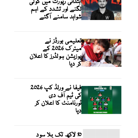
ابتدائی رپورٹ میں گولی
لگنے اور تشدد کے اہم
شواہد سامنے آگئے
تعلیمی بورڈز نے
میٹرک 2026 کے
پوزیشن ہولڈرز کا اعلان
کر دیا
فیفا نے ورلڈ کپ 2026
کی ٹیم آف دی
ٹورنامنٹ کا اعلان کر
دیا
10 لاکھ تک بِلا سود