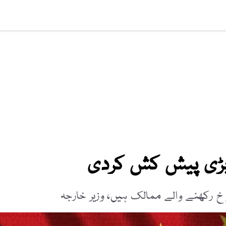
افت
ویڈیوز
صحت
عالمی خبریں
لائف اسٹائل
سائنس ٹیکنالوج
و بڑی پیش کش کردی
سوخ رکھنے والے ممالک ہیں، وزیر خارجہ