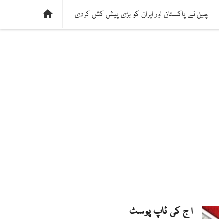
ی
فیکٹ چیک
دلچسپ و عجیب
ادارتی پسند

چین نے پاکستان اور ایران کو بڑی پیش کش کردی
آج کی ٹاپ پوسٹ