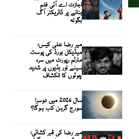
اجازت اے آئی فلم
بنانے پر ڈائریکٹر آگ
بگولہ
میر رضا علی کیس:
میڈیکل بورڈ کی پوسٹ
مارٹم رپورٹ میں سر،
سینے اور ہڈیوں پر شدید
چوٹوں کا انکشاف
سال 2026 میں دوسرا
سورج گرہن کب ہوگا؟
میر رضا کی قبر کشائی: