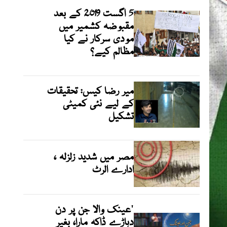
5 اگست 2019 کے بعد
مقبوضہ کشمیر میں
مودی سرکار نے کیا
مظالم کیے؟
میر رضا کیس: تحقیقات
کے لیے نئی کمیٹی
تشکیل
مصر میں شدید زلزلہ ،
ادارے الرٹ
'عینک والا جن پر دن
دہاڑے ڈاکہ مارا، بغیر