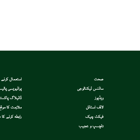
صحت
استعمال کرنے 
سائنس ٹیکنالوجی
پرائیویسی پالیس
ویڈیوز
ڈائیلاگ پاکستا
لائف اسٹائل
ملازمت کا موقع
فیکٹ چیک
رابطہ کرنے کا ط
دلچسپ و عجیب