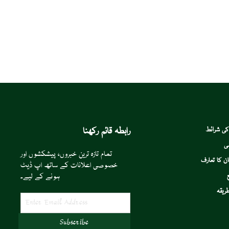
رابطہ قائم رکھنا
کی شرائط
ی
تمام تازہ ترین خبروں، پیشکشوں اور
ن کا تعارف
خصوصی اعلانات کے ساتھ اپ ڈیٹ
ہونے کے لیے۔
ریقہ