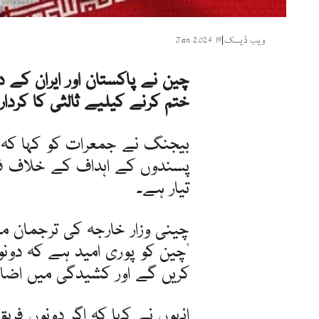
ویب ڈیسک
|
19 Jan 2024
چین نے پاکستان اور ایران کے 
ختم کرنے کیلیے ثالثی کا کردا
بیجنگ نے جمعرات کو کہا کہ و
پسندوں کے اہداف کے خلاف فائ
تیار ہے۔
چینی وزار خارجہ کی ترجمان م
"چین کو پوری امید ہے کہ دونو
کریں گے اور کشیدگی میں اضا
انہوں نے کہا کہ اگر دونوں فری