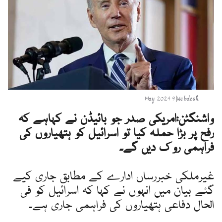
9 May 2024
|
Webdesk
واشنگٹن:امریکی صدر جو بائیڈن نے کہاہے کہ
رفح پر بڑا حملہ کیا تو اسرائیل کو ہتھیاروں کی
فراہمی روک دیں گے۔
غیرملکی خبررساں ادارے کے مطابق جاری کیے
گئے بیان میں انہوں نے کہا کہ اسرائیل کو فی
الحال دفاعی ہتھیاروں کی فراہمی جاری ہے۔