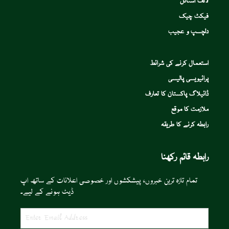
لائف اسٹائل
فیکٹ چیک
دلچسپ و عجیب
استعمال کرنے کی شرائط
پرائیویسی پالیسی
ڈائیلاگ پاکستان کا تعارف
ملازمت کا موقع
رابطہ کرنے کا طریقہ
رابطہ قائم رکھنا
تمام تازہ ترین خبروں، پیشکشوں اور خصوصی اعلانات کے ساتھ اپ
ڈیٹ ہونے کے لیے۔