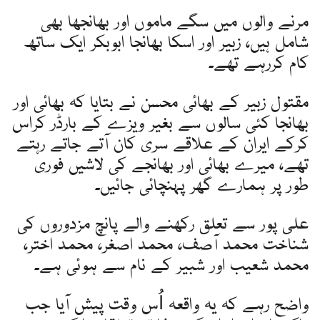
مرنے والوں میں سگے ماموں اور بھانجھا بھی
شامل ہیں، زبیر اور اسکا بھانجا ابوبکر ایک ساتھ
کام کررہے تھے۔
مقتول زبیر کے بھائی محسن نے بتایا کہ بھائی اور
بھانجا کئی سالوں سے بغیر ویزے کے بارڈر کراس
کرکے ایران کے علاقے سری کان آتے جاتے رہتے
تھے، میرے بھائی اور بھانجے کی لاشیں فوری
طور پر ہمارے گھر پہنچائی جائیں۔
علی پور سے تعلق رکھنے والے پانچ مزدوروں کی
شناخت محمد آصف، محمد اصغر، محمد اختر،
محمد شعیب اور شبیر کے نام سے ہوئی ہے۔
واضح رہے کہ یہ واقعہ اُس وقت پیش آیا جب