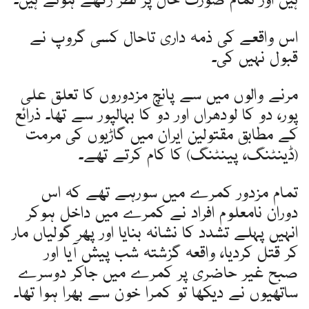
ہیں اور تمام صورت حال پر نظر رکھے ہوئے ہیں۔
اس واقعے کی ذمہ داری تاحال کسی گروپ نے
قبول نہیں کی۔
مرنے والوں میں سے پانچ مزدوروں کا تعلق علی
پور، دو کا لودھراں اور دو کا بہالپور سے تھا۔ ذرائع
کے مطابق مقتولین ایران میں گاڑیوں کی مرمت
(ڈینٹنگ، پینٹنگ) کا کام کرتے تھے۔
تمام مزدور کمرے میں سورہے تھے کہ اس
دوران نامعلوم افراد نے کمرے میں داخل ہوکر
انہیں پہلے تشدد کا نشانہ بنایا اور پھر گولیاں مار
کر قتل کردیا، واقعہ گزشتہ شب پیش آیا اور
صبح غیر حاضری پر کمرے میں جاکر دوسرے
ساتھیوں نے دیکھا تو کمرا خون سے بھرا ہوا تھا۔