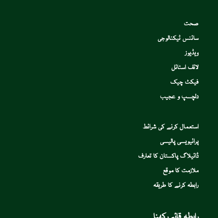
صحت
سائنس ٹیکنالوجی
ویڈیوز
لائف اسٹائل
فیکٹ چیک
دلچسپ و عجیب
استعمال کرنے کی شرائط
پرائیویسی پالیسی
ڈائیلاگ پاکستان کا تعارف
ملازمت کا موقع
رابطہ کرنے کا طریقہ
رابطہ قائم رکھنا