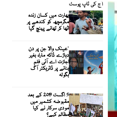
آج کی ٹاپ پوسٹ
بھارت میں کسان زندہ
مگرمچھ کو کندھے پر
اٹھا کر تھانے پہنچ گیا
'عینک والا جن پر دن
دہاڑے ڈاکہ مارا، بغیر
اجازت اے آئی فلم
بنانے پر ڈائریکٹر آگ
بگولہ
5 اگست 2019 کے بعد
مقبوضہ کشمیر میں
مودی سرکار نے کیا
مظالم کیے؟