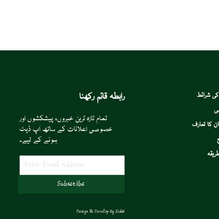
رابطہ قائم رکھنا
کی شرائط
ی
تمام تازہ ترین خبروں، پیشکشوں اور
ن کا تعارف
خصوصی اعلانات کے ساتھ اپ ڈیٹ
ہونے کے لیے۔
ریقہ
Design & Develop By
Sidat