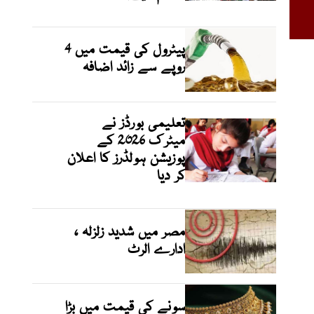
پیٹرول کی قیمت میں 4
روپے سے زائد اضافہ
تعلیمی بورڈز نے
میٹرک 2026 کے
پوزیشن ہولڈرز کا اعلان
کر دیا
مصر میں شدید زلزلہ ،
ادارے الرٹ
سونے کی قیمت میں بڑا