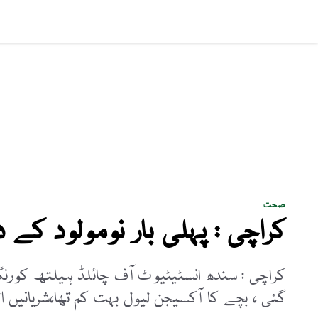
سماجی مسائل
پاکستان
بزنس
کھیل
فن و ثق
صحت
کراچی : پہلی بار نومولود کے
کراچی : سندھ انسٹیٹیوٹ آف چائلڈ ہیلتھ کورنگ
گئی ، بچے کا آکسیجن لیول بہت کم تھا،شریانیں ال