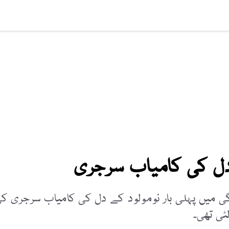
افت
ویڈیوز
صحت
عالمی خبریں
لائف اسٹائل
سائنس ٹیکنالوج
 دل کی کامیاب سرجری
ی میں پہلی بار نومولود کے دل کی کامیاب سرجری ک
ٹی تھی۔