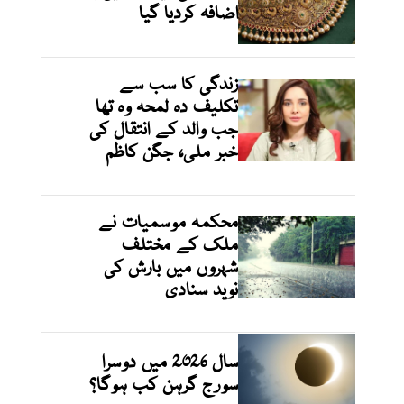
اضافہ کردیا گیا
زندگی کا سب سے
تکلیف دہ لمحہ وہ تھا
جب والد کے انتقال کی
خبر ملی، جگن کاظم
محکمہ موسمیات نے
ملک کے مختلف
شہروں میں بارش کی
نوید سنادی
سال 2026 میں دوسرا
سورج گرہن کب ہوگا؟