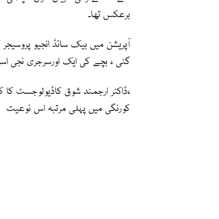
برعکس تھا۔
آپریشن میں بیک سائڈ انجیو پروسیجر
گئی ، بچے کی ایک اورسرجری نجی اس
،ڈاکٹر ارجمند شوق کاڈیولوجسٹ کا کہ
کورنگی میں پہلی مرتبہ اس نوعیت