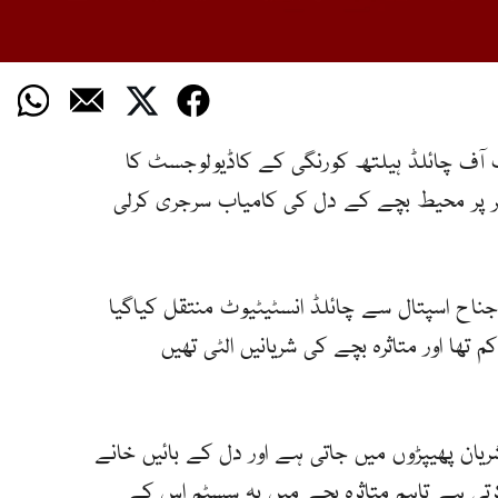
آف چائلڈ ہیلتھ کورنگی کے کاڈیولوجسٹ کا
 26 گھنٹے کی عمر پر محیط بچے کے دل کی کامیاب سرجری کرلی
ئشی بچے کو جناح اسپتال سے چائلڈ انسٹیٹیوٹ منتقل کیاگیا
تھا اور متاثرہ بچے کی شریانیں الٹی تھیں
یان پھیپڑوں میں جاتی ہے اور دل کے بائیں خانے
رتی ہے تاہم متاثرہ بچے میں یہ سسٹم اس کے