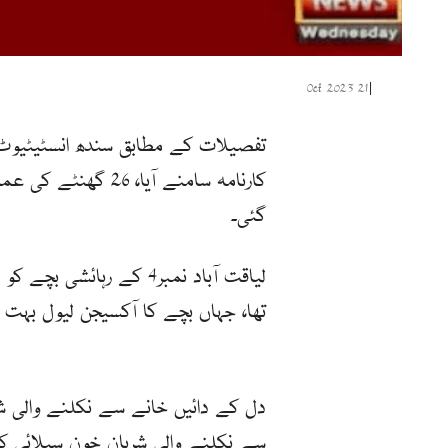
21 Oct 2023
|
تفصیلات کے مطابق سندھ انسٹیٹیوٹ 
کارنامہ سامنے آیا،
گئی۔
لیاقت آباد نمبر4 کے رہا
تھا، جہاں بچے کا آکسیجن لیول بہت کم 
دل کے دائیں خانے سے نکلنے والی شر
سے نکلنے والی شریان خون سپلائی ک