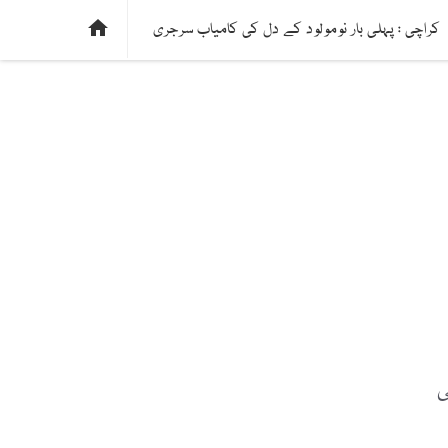
ی
فیکٹ چیک
دلچسپ و عجیب
ادارتی پسند

کراچی : پہلی بار نومولود کے دل کی کامیاب سرجری
ی