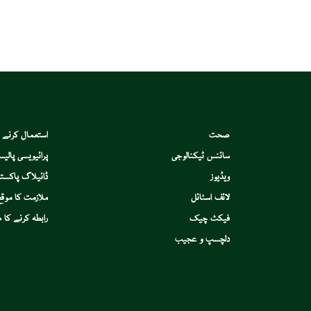
صحت
استعمال کرنے 
سائنس ٹیکنالوجی
پرائیویسی پالیس
ویڈیوز
ڈائیلاگ پاکستا
لائف اسٹائل
ملازمت کا موقع
فیکٹ چیک
رابطہ کرنے کا ط
دلچسپ و عجیب