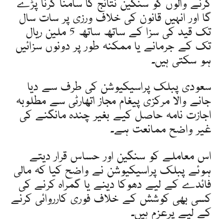
کرنے والوں کو سنگین نتائج کا سامنا کرنا پڑے
گا اور انہیں قانون کی خلاف ورزی پر سات سال
تک قید کی سزا کے ساتھ ساتھ 5 ملین ریال
تک کے جرمانے یا ممکنہ طور پر دونوں سزائیں
ہو سکتی ہیں۔
سعودی پبلک پراسیکیوشن کی طرف سے دیا
جانے والا مرکزی پیغام مجاز اتھارٹی سے مطلوبہ
اجازت نامہ حاصل کیے بغیر چندہ مانگنے کی
غیر واضح ممانعت ہے۔
اس معاملے کو سنگین اور حساس قرار دیتے
ہوئے پبلک پراسیکیوشن نے واضح کیا کہ مالی
فائدے کے لیے دھوکا دینے یا گمراہ کرنے کی
کسی بھی کوشش کے خلاف فوری کارروائی کرنے
کے لیے پرعزم ہیں۔