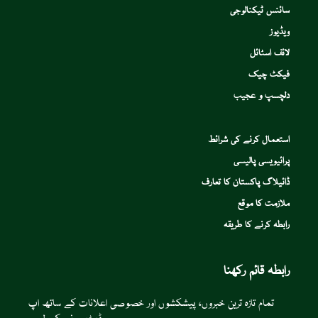
سائنس ٹیکنالوجی
ویڈیوز
لائف اسٹائل
فیکٹ چیک
دلچسپ و عجیب
استعمال کرنے کی شرائط
پرائیویسی پالیسی
ڈائیلاگ پاکستان کا تعارف
ملازمت کا موقع
رابطہ کرنے کا طریقہ
رابطہ قائم رکھنا
تمام تازہ ترین خبروں، پیشکشوں اور خصوصی اعلانات کے ساتھ اپ