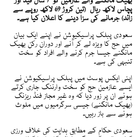
بھیک مانگنے والے عازمین کو 7 سال قید اور
پچاس لاکھ ریال (تین کروڑ 69 لاکھ روپے سے
زائد) جرمانے کی سزا دینے کا اعلان کیا ہے۔
سعودی پبلک پراسیکیوشن نے اپنے ایک بیان
میں حج کا ویزہ لے کر آنے اور دوران رکن بھیک
مانگنے جیسا جرم کرنے والے افراد کو سخت
تنبہی کی ہے۔
اپنی ایکس پوسٹ میں پبلک پراسیکیوشن نے
ایسے عازمین حج کو سخت وارننگ جاری کرتے
ہوئے ان پر زور دیا کہ وہ غیر مجاز فنڈ ریزنگ
(بھیک مانگنے) جیسی سرگرمیوں میں ملوث
ہونے سے باز رہیں۔
سعودی حکام کے مطابق ہدایت کی خلاف ورزی