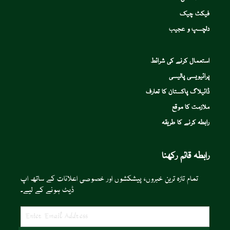
فیکٹ چیک
دلچسپ و عجیب
استعمال کرنے کی شرائط
پرائیویسی پالیسی
ڈائیلاگ پاکستان کا تعارف
ملازمت کا موقع
رابطہ کرنے کا طریقہ
رابطہ قائم رکھنا
تمام تازہ ترین خبروں، پیشکشوں اور خصوصی اعلانات کے ساتھ اپ
ڈیٹ ہونے کے لیے۔