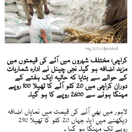
10 May 2026
|
Webdesk
کراچی: مختلف شہروں میں آٹے کی قیمتوں میں
مزید اضافہ ہو گیا۔ نجی چینل نے ادارہ شماریات
کے حوالے سے بتایا کہ حالیہ ایک ہفتے کے
دوران کراچی میں 20 کلو آٹے کا تھیلا 100 روپے
مہنگا ہونے سے 2600 روپے کا ہو گیا۔
لاہور میں بھی آٹے کی قیمت میں نمایاں اضافہ
دیکھنے میں آیا، جہاں 20 کلو کا تھیلا 290
روپے تک مہنگا ہو گیا ۔