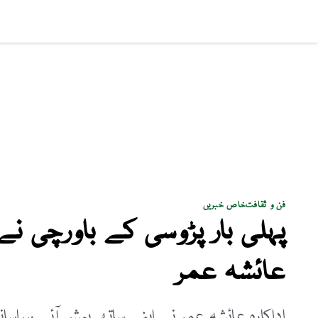
سماجی مسائل
پاکستان
بزنس
کھیل
فن و ثق
فن و ثقافت
خاص خبریں
پہلی بار پڑوسی کے باورچی نے
عائشہ عمر
اداکارہ عائشہ عمر نے اپنے ساتھ پیش آئے ہراسانی