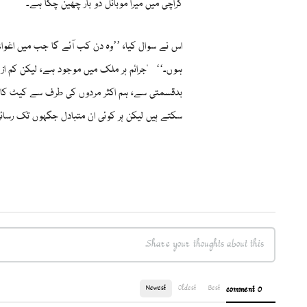
کراچی میں میرا موبائل دو بار چھین چکا ہے۔
اس نے سوال کیا، ’’وہ دن کب آئے گا جب میں اغوا
ہوں۔‘‘
"جرائم ہر ملک میں موجود ہے، لیکن کم ا
بدقسمتی سے، ہم اکثر مردوں کی طرف سے کیٹ کالنگ
سکتے ہیں لیکن ہر کوئی ان متبادل جگہوں تک رسائی
Newest
Oldest
Best
0 comment