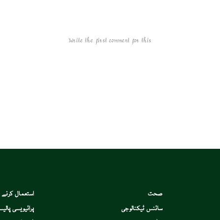
Write the first comment for this!
صحت
استعمال کرنے 
سائنس ٹیکنالوجی
پرائیویسی پالیس