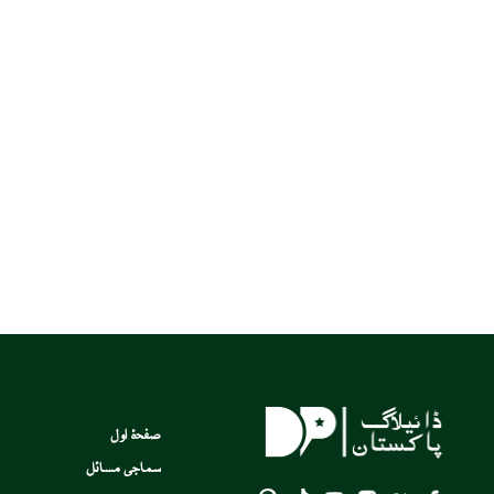
صفحۂ اول
سماجی مسائل