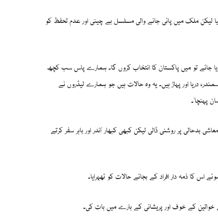
ا لیکن ملک میں پائی جانے والی مسلسل بے چینی اور عدم تحفظ کو
 دیا جائے تو میں پاکستان کا انتخاب کروں گا۔ ہمارے پاس سب کچھ
، دریا اور پہاڑ ہیں۔ یہ وہ حالات ہیں جو ہمارے لیڈروں نے
شی بدحالی پر روشنی ڈالی لیکن کبھی کبھار "اندر اور باہر سفر کرتے
 اس کا ذمہ دار افراد کے بجائے حالات کو ٹھہرایا۔
واتین کے خوف اور پریشانی کے بارے میں بات کی۔