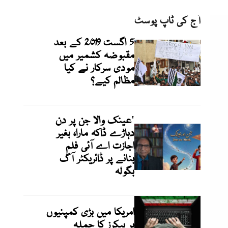
آج کی ٹاپ پوسٹ
5 اگست 2019 کے بعد
مقبوضہ کشمیر میں
مودی سرکار نے کیا
مظالم کیے؟
'عینک والا جن پر دن
دہاڑے ڈاکہ مارا، بغیر
اجازت اے آئی فلم
بنانے پر ڈائریکٹر آگ
بگولہ
امریکا میں بڑی کمپنیوں
پر ہیکرز کا حملہ