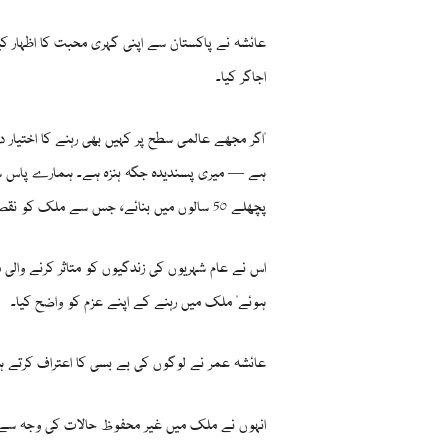
عائشہ نے پاکستان سے اپنی گہری محبت کا اظہار کی
اجاگر کیا۔
"اگر مجھے عالمی سطح پر کہیں بھی رہنے کا اختیار
ہے — میری پسندیدہ جگہ ہنزہ ہے۔ ہمارے پاس سمندر
پچھلے 50 سالوں میں بنائے، جس سے ملک کو نقصان پہنچا"۔
اس نے عام شہریوں کی زندگیوں کو متاثر کرنے والی معا
ہوئے" ملک میں رہنے کے اپنے عزم کو واضح کیا۔
عائشہ عمر نے لوگوں کی بے بسی کا اعتراف کرتے ہوئے
انہوں نے ملک میں غیر محفوظ حالات کی وجہ سے خ