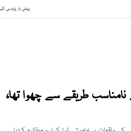
افت
ویڈیوز
صحت
عالمی خبریں
لائف اسٹائل
سائنس ٹیکنالوج
پہلی بار پڑوسی کے
 نامناسب طریقے سے چھوا تھا،
 کے واقعات پر خاموشی توڑ کر اہم مطالبہ کردیا