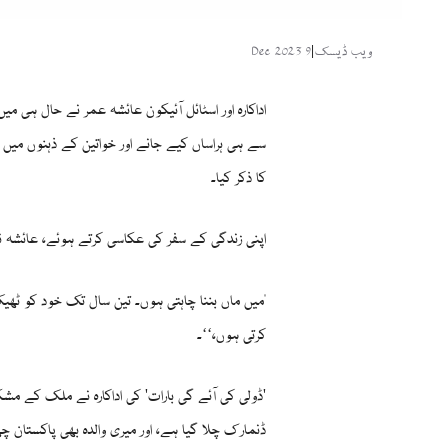
ویب ڈیسک
|
9 Dec 2023
اداکارہ اور اسٹائل آئیکون عائشہ عمر نے حال ہی می
سے ہی ہراساں کیے جانے اور خواتین کے ذہنوں میں
کا ذکر کیا۔
اپنی زندگی کے سفر کی عکاسی کرتے ہوئے، عائشہ نے
"میں ماں بننا چاہتی ہوں۔ تین سال تک خود کو ٹھی
کرتی ہوں،‘‘۔
'ڈولی کی آئے گی بارات' کی اداکارہ نے ملک کے مشکل 
ڈنمارک چلا گیا ہے، اور میری والدہ بھی پاکستان چھو