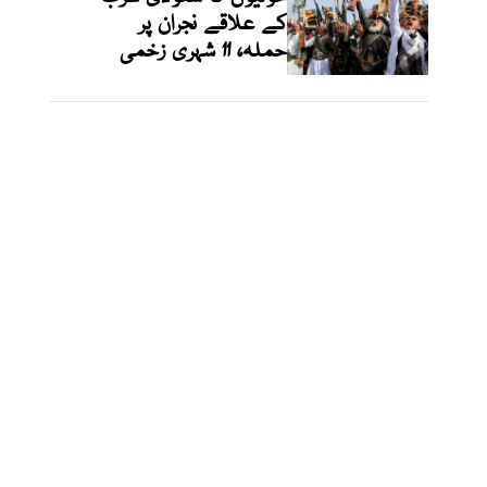
کے علاقے نجران پر
حملہ، 11 شہری زخمی