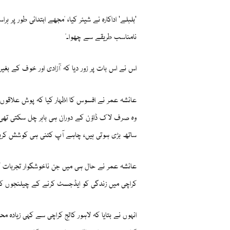
'بلبلے' اداکارہ نے شیئر کیا، "مجھے ابتدائی طور پ
نامناسب طریقے سے چھوا۔"
اس نے اس بات پر زور دیا کہ "آزادی اور خوف کے بغیر
عائشہ عمر نے افسوس کا اظہار کیا کہ پوش علاقوں
وہ صرف لاک ڈاؤن کے دوران ہی باہر چل سکتی تھی
ساتھ بڑی ہوتی ہیں، چاہے آپ کتنی ہی کوشش کری
عائشہ عمر نے حال ہی میں جن ناخوشگوار تجربات کا
کراچی میں زندگی کو ایڈجسٹ کرنے کے چیلنجوں ک
انہوں نے بتایا کہ لاہور کالج کراچی سے کہی زیاد