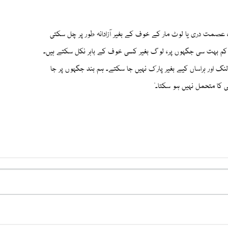
، عصمت دری یا لوٹ مار کے خوف کے بغیر آزادانہ طور پر چل سکتی
ز کم بہت سی جگہوں پر، لوگ بغیر کسی خوف کے باہر نکل سکتے ہیں۔
 اور ہراساں کیے بغیر پارک نہیں جا سکتے۔ ہم بند جگہوں پر جا
 کا متحمل نہیں ہو سکتا۔"