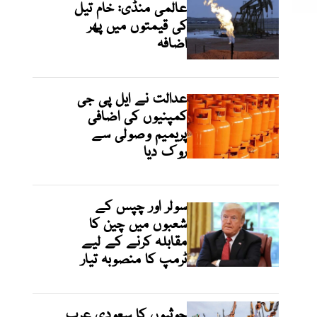
عالمی منڈی: خام تیل
کی قیمتوں میں پھر
اضافہ
عدالت نے ایل پی جی
کمپنیوں کی اضافی
پریمیم وصولی سے
روک دیا
سولر اور چپس کے
شعبوں میں چین کا
مقابلہ کرنے کے لیے
ٹرمپ کا منصوبہ تیار
حوثیوں کا سعودی عرب