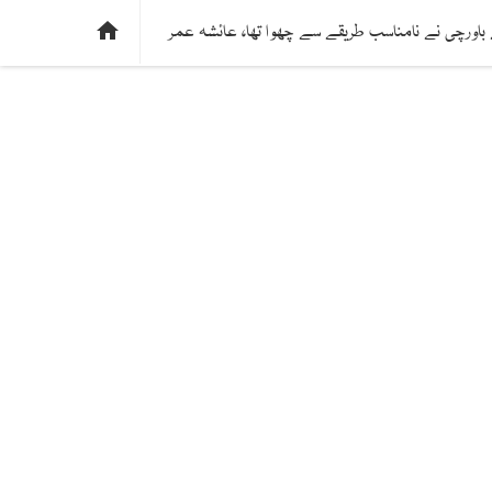
ی
فیکٹ چیک
دلچسپ و عجیب
ادارتی پسند

 باورچی نے نامناسب طریقے سے چھوا تھا، عائشہ عمر