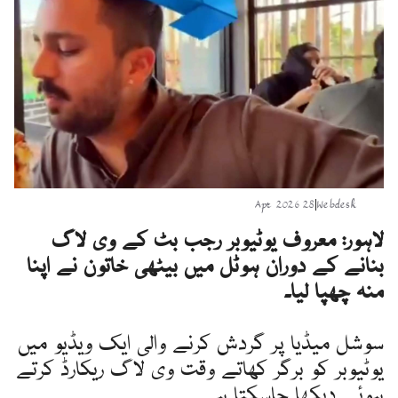
28 Apr 2026
|
Webdesk
لاہور: معروف یوٹیوبر رجب بٹ کے وی لاگ
بنانے کے دوران ہوٹل میں بیٹھی خاتون نے اپنا
منہ چھپا لیا۔
سوشل میڈیا پر گردش کرنے والی ایک ویڈیو میں
یوٹیوبر کو برگر کھاتے وقت وی لاگ ریکارڈ کرتے
ہوئے دیکھا جاسکتا ہے۔