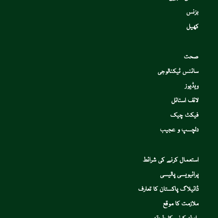
بزنس
کھیل
صحت
سائنس ٹیکنالوجی
ویڈیوز
لائف اسٹائل
فیکٹ چیک
دلچسپ و عجیب
استعمال کرنے کی شرائط
پرائیویسی پالیسی
ڈائیلاگ پاکستان کا تعارف
ملازمت کا موقع