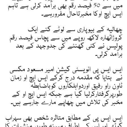
میں سے 50 فیصد رقم بھی برآمد کرلی ہے تاہم
ایس ایچ اوکا مخبرتاحال مفرورہے۔
چھالیہ کے بیوپاری سے لوٹے گئے ایک
کروڑاٹھارہ لاکھ روپے میں سے پچاس فیصد رقم
پولیس نے کئی گھنٹے کی جدوجہد کے بعد
برآمد کرلی۔
ایس ایس پی انویسٹی گیشن امیر مسعود مگسی
نے بتایا کہ مقدمہ درج کرکے ایس ایچ او زمان
ٹاون راو رفیق اوردواہلکاروں کوباضابطہ
طورپرگرفتارکرلیا گیا ہے جبکہ ایس ایچ او کے
مخبر کی تلاش میں چھاپے مارے جارہے ہیں۔
ایس ایس پی کے مطابق متاثرہ شخص بھی سہراب
گوٹھ اور اس کے اطراف مبینہ طورپر منشیات کا