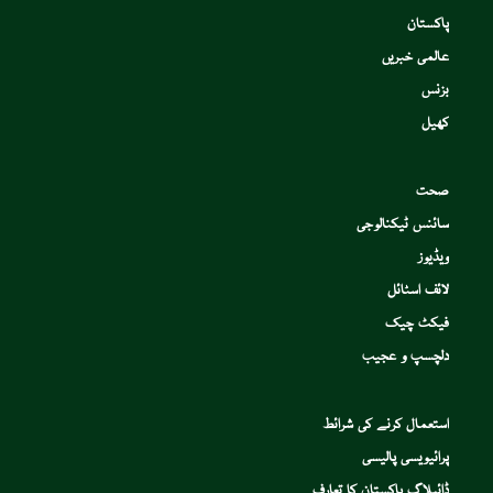
پاکستان
عالمی خبریں
بزنس
کھیل
صحت
سائنس ٹیکنالوجی
ویڈیوز
لائف اسٹائل
فیکٹ چیک
دلچسپ و عجیب
استعمال کرنے کی شرائط
پرائیویسی پالیسی
ڈائیلاگ پاکستان کا تعارف