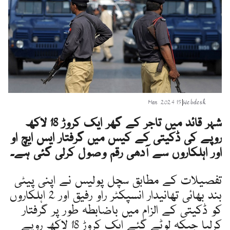
15 Mar 2024
|
Webdesk
شہر قائد میں تاجر کے گھر ایک کروڑ 18 لاکھ
روپے کی ڈکیتی کے کیس میں گرفتار ایس ایچ او
اور اہلکاروں سے آدھی رقم وصول کرلی گئی ہے۔
تفصیلات کے مطابق سچل پولیس نے اپنی پیٹی
بند بھائی تھانیدار انسپکٹر راو رفیق اور 2 اہلکاروں
کو ڈکیتی کے الزام میں باضابطہ طور پر گرفتار
کرلیا جبکہ لوٹے گئے ایک کروڑ 18 لاکھ روپے