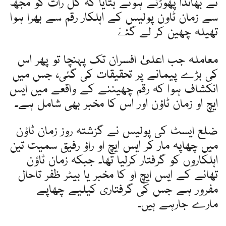
نے بھانڈا پھوڑتے ہوئے بتایا کہ کل رات کو مجھ
سے زمان ٹاون پولیس کے اہلکار رقم سے بھرا ہوا
تھیلہ چھین کر لے گئےْ
معاملہ جب اعلیٰ افسران تک پہنچا تو پھر اس
کی بڑے پیمانے پر تحقیقات کی گئی، جس میں
انکشاف ہوا کہ رقم چھیننے کے واقعے میں ایس
ایچ او زمان ٹاؤن اور اس کا مخبر بھی شامل ہے۔
ضلع ایسٹ کی پولیس نے گزشتہ روز زمان ٹاؤن
میں چھاپہ مار کر ایس ایچ او راؤ رفیق سمیت تین
اہلکاروں کو گرفتار کرلیا تھا۔ جبکہ زمان ٹاؤن
تھانے کے ایس ایچ او کا مخبر یا بیٹر ظفر تاحال
مفرور ہے جس کی گرفتاری کیلیے چھاپے
مارے جارہے ہیں۔