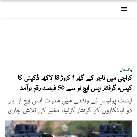
menu
پاکستان
کراچی میں تاجر کے گھر 1 کروڑ 18 لاکھ ڈکیتی کا
کیس، گرفتار ایس ایچ او سے 50 فیصد رقم برآمد
ایسٹ پولیس نے واقعے میں ملوث ایس ایچ او اور
دو اہلکاروں کو گرفتار کرلیا، مخبر کی تلاش جاری