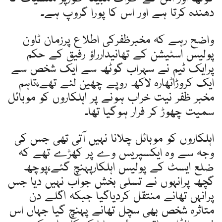
دھندہ کرتا ہے اور اس کا پورا گروپ ہے۔
واضح رہے کہ مخبرظفرکی اطلاع پرزمان ٹاون
پولیس اسٹیشن کے تھانیدارراؤ رفیق کے حکم
پرایک ٹیم نے سہراب گوٹھ سے ایک شخص سے
ایک کروڑاٹھارہ لاکھ روپے چھین لئے تھے،تاہم
مخبر ظفر نیت خراب ہونے پر اہلکاروں کو موبائل
سمیت چھوڑ کر فرار ہوگیا تھا۔
اہلکاروں کو موبائل چلانا نہیں آتی تھی جس کی
وجہ سے وہ ایکسپریس وے پر کھڑے تھے کہ
ضلع ایسٹ کے پولیس اہلکارپہنچ گئے،پوچھ
گچھ پرانہوں نے تسلی بخش جواب نہیں دیا جس
پرانہں تھانے منتقل کردیاگیا جبکہ اگلے دن
متاثرہ شخص بھی سچل تھانے پہنچ گیا جہاں اس