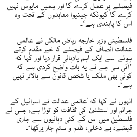
فیصلے پر عمل کرے گا اور ہمیں مایوس نہیں
کرے گا کیونکہ جینیوا معاہدوں کے تحت وہ
اس کا پابندی ہے‘۔
فلسطینی وزیر خارجہ ریاض مالکی نے عالمی
عدالت انصاف کے فیصلے کا خیر مقدم کرتے
ہوئے اسے ایک اہم یادہانی قرار دیا اور کہا کہ
’آئی سی جے نے یہ بات واضح کردی ہے کہ
کوئی بھی ملک یا شخص قانون سے بالاتر نہیں
ہے‘۔
انہوں نے کہا کہ "عالمی عدالت نے اسرائیل کے
جرائم اور استثنیٰ کی ثقافت کو توڑا ہے، جس نے
فلسطین میں اس کے کئی دہائیوں سے جاری
قبضے، بے دخلی، ظلم و ستم جار یرکھا‘۔