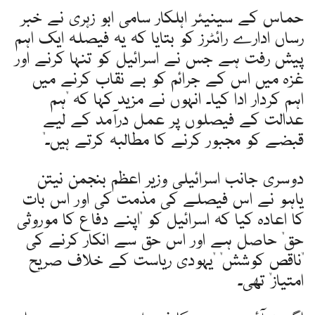
حماس کے سینیئر اہلکار سامی ابو زہری نے خبر
رساں ادارے رائٹرز کو بتایا کہ یہ فیصلہ ایک اہم
پیش رفت ہے جس نے اسرائیل کو تنہا کرنے اور
غزہ میں اس کے جرائم کو بے نقاب کرنے میں
اہم کردار ادا کیا۔ انہوں نے مزید کہا کہ "ہم
عدالت کے فیصلوں پر عمل درآمد کے لیے
قبضے کو مجبور کرنے کا مطالبہ کرتے ہیں۔"
دوسری جانب اسرائیلی وزیر اعظم بنجمن نیتن
یاہو نے اس فیصلے کی مذمت کی اور اس بات
کا اعادہ کیا کہ اسرائیل کو "اپنے دفاع کا موروثی
حق" حاصل ہے اور اس حق سے انکار کرنے کی
"ناقص کوشش" "یہودی ریاست کے خلاف صریح
امتیاز" تھی۔