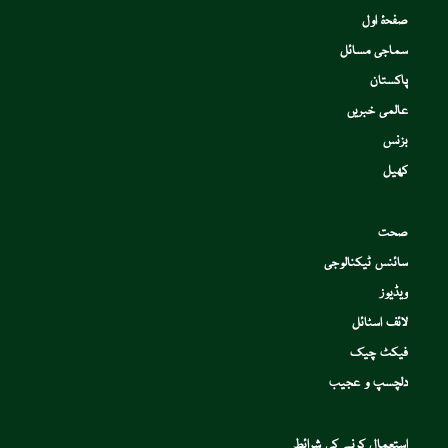
صفحۂ اول
سماجی مسائل
پاکستان
عالمی خبریں
بزنس
کھیل
صحت
سائنس ٹیکنالوجی
ویڈیوز
لائف اسٹائل
فیکٹ چیک
دلچسپ و عجیب
استعمال کرنے کی شرائط