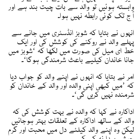
وابستہ ہوئیں تو والد سے بات چیت بند ہے اور
آج تک کوئی رابطہ نہیں ہوا۔
انہوں نے بتایا کہ شوبز انڈسٹری میں جانے سے
پہلے والد نے روکنے کی کوشش کی اور ایک
خط ای میل کی صورت میں لکھا کہ ‘شوبز میں
جانا خاندان کیلیے باعث شرمندگی ہوگا‘۔
امر نے بتایا کہ انہوں نے اپنے والد کو جواب دیا
کہ ’میں کبھی اپنی والدہ اور والد کے خاندان کو
شرمندہ نہیں کریں گی‘۔
اداکارہ نے کہا کہ والدہ نے بہت کوشش کی کہ
والد کے ساتھ اداکارہ کے تعلقات بہتر ہوجائیں
لیکن وہ اپنے والد کیلئے دل میں محبت اور گرم