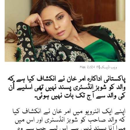
ویب ڈیسک
|
13 Mar 2024
پاکستانی اداکارہ امر خان نے انکشاف کیا ہے کہ
والد کو شوبز انڈسٹری پسند نہیں تھی اسلیے اُن
کی والد سے آج تک بات نہیں ہوئی۔
اپنے ایک انٹرویو میں امر خان نے انکشاف کیا
کہ والد صاحب کو شوبز انڈسٹری اور اس میں
میرا آنا پسند نہیں ہے اس لیے جب سے وہ