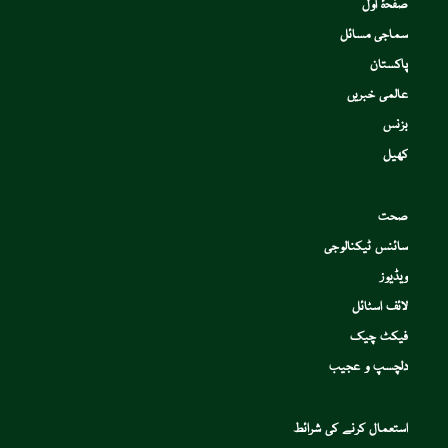
صفحۂ اول
سماجی مسائل
پاکستان
عالمی خبریں
بزنس
کھیل
صحت
سائنس ٹیکنالوجی
ویڈیوز
لائف اسٹائل
فیکٹ چیک
دلچسپ و عجیب
استعمال کرنے کی شرائط