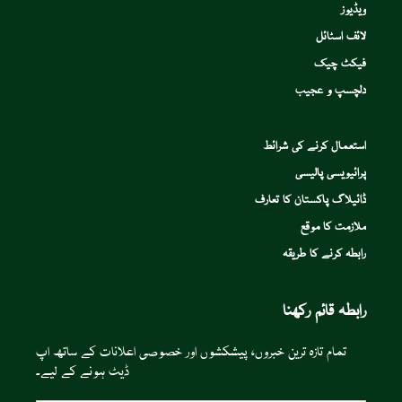
ویڈیوز
لائف اسٹائل
فیکٹ چیک
دلچسپ و عجیب
استعمال کرنے کی شرائط
پرائیویسی پالیسی
ڈائیلاگ پاکستان کا تعارف
ملازمت کا موقع
رابطہ کرنے کا طریقہ
رابطہ قائم رکھنا
تمام تازہ ترین خبروں، پیشکشوں اور خصوصی اعلانات کے ساتھ اپ
ڈیٹ ہونے کے لیے۔