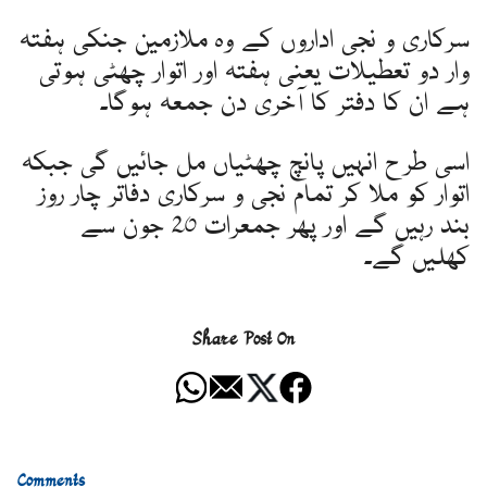
سرکاری و نجی اداروں کے وہ ملازمین جنکی ہفتہ
وار دو تعطیلات یعنی ہفتہ اور اتوار چھٹی ہوتی
ہے ان کا دفتر کا آخری دن جمعہ ہوگا۔
اسی طرح انہیں پانچ چھٹیاں مل جائیں گی جبکہ
اتوار کو ملا کر تمام نجی و سرکاری دفاتر چار روز
بند رہیں گے اور پھر جمعرات 20 جون سے
کھلیں گے۔
Share Post On
Comments