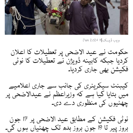
ویب ڈیسک
|
11 Jun 2024
حکومت نے عید الاضحی پر تعطیلات کا اعلان
کردیا جبکہ کابینہ ڈویژن نے تعطیلات کا نوٹی
فکیشن بھی جاری کردیا۔
کیبنٹ سیکریٹری کی جانب سے جاری اعلامیے
میں بتایا گیا ہے کہ وزیراعظم نے عیدالاضحی پر
چھٹیوں کی منظوری دے دی۔
نوٹی فکیشن کے مطابق عید الاضحی پر 17 جون
بروز پیر تا 19 جون بروز بدھ تک چھٹیاں ہوں گی۔