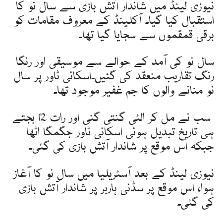
نیوزی لینڈ میں شاندار آتش بازی سے سال نو کا
استقبال کیا گیا۔ آکلینڈ کے معروف مقامات کو
برقی قمقموں سے سجایا گیا تھا۔
سال نو کی آمد کے حوالے سے موسیقی اور رنگا
رنگ تقاریب منعقد کی گئیں۔اسکائی ٹاور پر سال
نو منانے والوں کا جم غفیر موجود تھا۔
سب نے مل کر الٹی گنتی گنی اور رات 12 بجتے
ہی تاریخ تبدیل ہوئی اسکائی ٹاور جگمگا اٹھا
جبکہ اس موقع پر شاندار آتش بازی کی گئی۔
نیوزی لینڈ کے بعد آسٹریلیا میں سال نو کا آغاز
ہوا، اس موقع پر سڈنی ہاربر پر شاندار آتش بازی
کی گئی۔