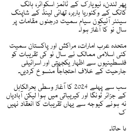
پھر لندن، نیویارک کے ٹائمز اسکوائر، ہانگ
کانگ کے وکٹوریا ہاربر، تھائی لینڈ کے شاپنگ
سینٹر آئیکون سیام سمیت درجنوں مقامات پر
سال نو کا آغاز ہوا۔
متحدہ عرب امارات، مراکش اور پاکستان سمیت
کئی اسلامی ممالک نے سال نو کی تقریبات کو
فلسطینیوں سے اظہار یکجہتی اور اسرائیلی
جارحیت کے خلاف احتجاجاً منسوخ کردیں۔
سب سے پہلے 2024 کا آغاز وسطی بحرالکاہل
کے جزائر ٹونگا اور کیریباتی میں ہوا لیکن آبادیاں
نہ ہونے کیوجہ سے یہاں تقریبات کا انعقاد نہیں
ک
یا جاتا۔