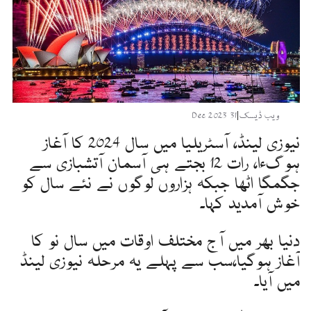
ویب ڈیسک
|
31 Dec 2023
نیوزی لینڈ، آسٹریلیا میں سال 2024 کا آغاز
ہوگءا، رات 12 بجتے ہی آسمان آتشبازی سے
جگمگا اٹھا جبکہ ہزاروں لوگوں نے نئے سال کو
خوش آمدید کہا۔
دنیا بھر میں آج مختلف اوقات میں سال نو کا
آغاز ہوگیا،سب سے پہلے یہ مرحلہ نیوزی لینڈ
میں آیا۔