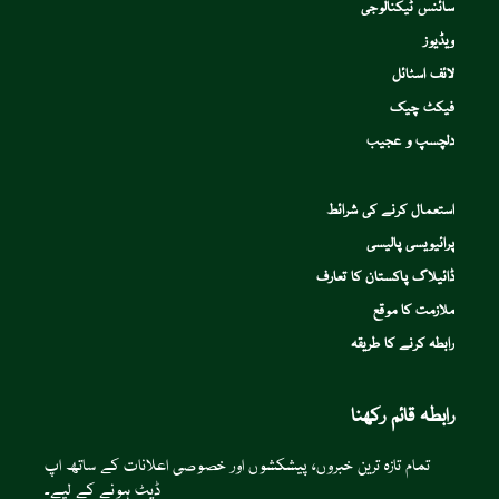
سائنس ٹیکنالوجی
ویڈیوز
لائف اسٹائل
فیکٹ چیک
دلچسپ و عجیب
استعمال کرنے کی شرائط
پرائیویسی پالیسی
ڈائیلاگ پاکستان کا تعارف
ملازمت کا موقع
رابطہ کرنے کا طریقہ
رابطہ قائم رکھنا
تمام تازہ ترین خبروں، پیشکشوں اور خصوصی اعلانات کے ساتھ اپ
ڈیٹ ہونے کے لیے۔