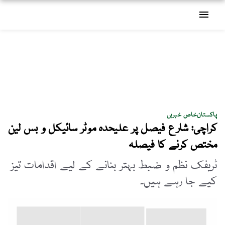
menu
پاکستان
خاص خبریں
کراچی: شارع فیصل پر علیحدہ موٹر سائیکل و بس لین
مختص کرنے کا فیصلہ
ٹریفک نظم و ضبط بہتر بنانے کے لیے اقدامات تیز
کیے جا رہے ہیں۔