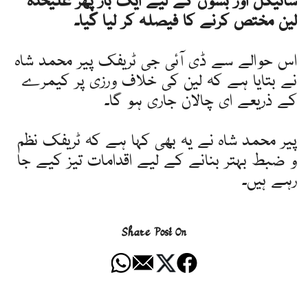
سائیکل اور بسوں کے لیے ایک بار پھر علیحدہ
لین مختص کرنے کا فیصلہ کر لیا گیا۔
اس حوالے سے ڈی آئی جی ٹریفک پیر محمد شاہ
نے بتایا ہے کہ لین کی خلاف ورزی پر کیمرے
کے ذریعے ای چالان جاری ہو گا۔
پیر محمد شاہ نے یہ بھی کہا ہے کہ ٹریفک نظم
و ضبط بہتر بنانے کے لیے اقدامات تیز کیے جا
رہے ہیں۔
Share Post On