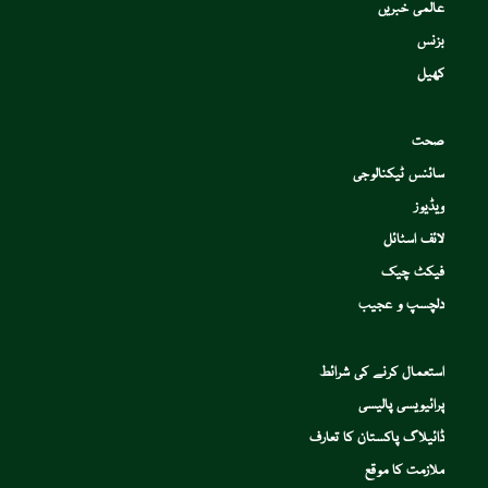
عالمی خبریں
بزنس
کھیل
صحت
سائنس ٹیکنالوجی
ویڈیوز
لائف اسٹائل
فیکٹ چیک
دلچسپ و عجیب
استعمال کرنے کی شرائط
پرائیویسی پالیسی
ڈائیلاگ پاکستان کا تعارف
ملازمت کا موقع