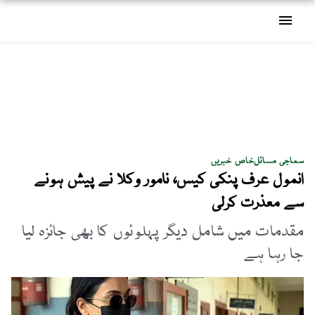
menu
سماجی مسائل
خاص خبریں
انمول عرف پنکی کیس، نامور وکلا نے پیش ہونے
سے معذرت کرلی
مقدمات میں شامل دیگر پہلوئوں کا بھی جائزہ لیا
جا رہا ہے