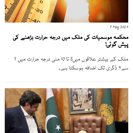
7 May 2024
محکمہ موسمیات کی ملک میں درجہ حرارت بڑھنے کی
پیش گوئی!
ملک کے بیشتر علاقوں میں8 تا 10 مئی درجہ حرارت میں 3
سے5 ڈگری تک اضافہ ہوسکتا ہے۔