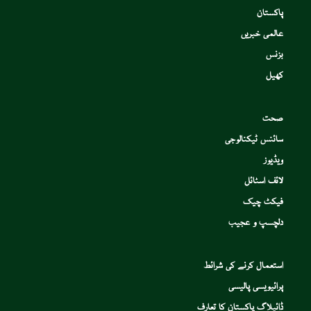
پاکستان
عالمی خبریں
بزنس
کھیل
صحت
سائنس ٹیکنالوجی
ویڈیوز
لائف اسٹائل
فیکٹ چیک
دلچسپ و عجیب
استعمال کرنے کی شرائط
پرائیویسی پالیسی
ڈائیلاگ پاکستان کا تعارف