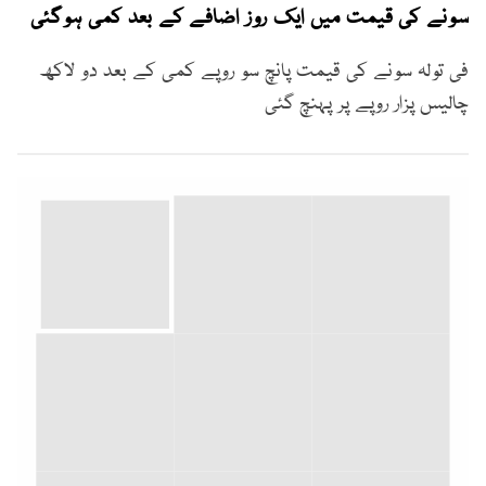
سونے کی قیمت میں ایک روز اضافے کے بعد کمی ہوگئی
فی تولہ سونے کی قیمت پانچ سو روپے کمی کے بعد دو لاکھ
چالیس پزار روپے پر پہنچ گئی