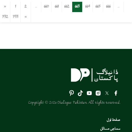
«
1
2
...
660
661
662
663
664
665
666
...
732
733
»
Copyright © 2026 Dialogue Pakistan. All rights reserved.
صفحۂ اول
سماجی مسائل