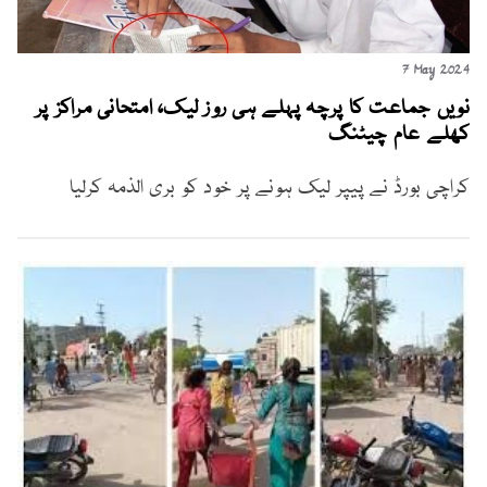
7 May 2024
نویں جماعت کا پرچہ پہلے ہی روز لیک، امتحانی مراکز پر
کھلے عام چیٹنگ
کراچی بورڈ نے پیپر لیک ہونے پر خود کو بری الذمہ کرلیا