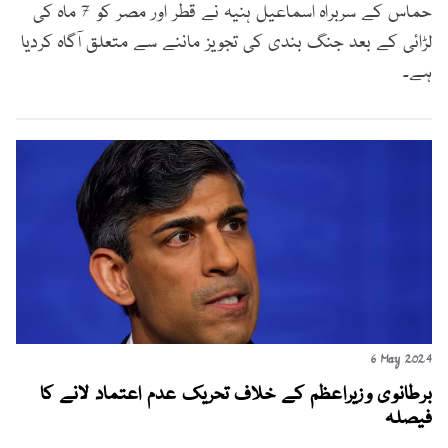
حماس کے سربراہ اسماعیل ہنیہ نے قطر اور مصر کو 7 ماہ کی
لڑائی کے بعد جنگ بندی کی تجویز ماننے سے متعلق آگاہ کردیا
ہے۔
6 May 2024
برطانوی وزیراعظم کے خلاف تحریک عدم اعتماد لانے کا
فیصلہ