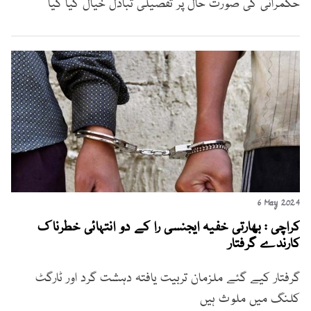
حکمرانی کی صورت حال پر تفصیلی تبادل خیال کیا گیا
6 May 2024
کراچی : بھارتی خفیہ ایجنسی را کے دو انتہائی خطرناک
کارندے گرفتار
گرفتار کیے گئے ملزمان تربیت یافتہ دہشت گرد اور ٹارگٹ
کلنگ میں ملوث ہیں