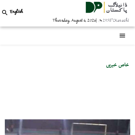
English

Thursday, August 6, 2026
|
29.58°C
Karachi
menu
خاص خبریں