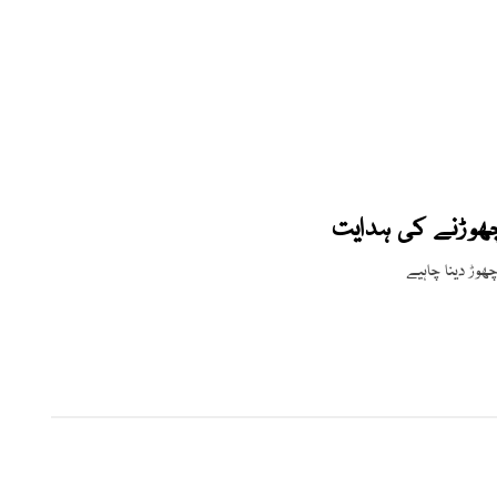
چھوڑنے کی ہدایت
ھوڑ دینا چاہیے