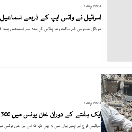
1 Aug 2024
اسرائیل نے واٹس ایپ کے ذریعے اسماعیل ہ
موبائل جاسوسی کے سافٹ ویئر پگاس کی مدد سے اسماعیل ہنیہ کو نش
1 Aug 2024
ایک ہفتے کے دوران خان یونس میں 300 فلسطینی جاں بحق
اسرائیلی فوج نے اپنے بیان میں یہ بھی کہا کہ اس نے خان یونس میں اپنی تازہ جنگی م