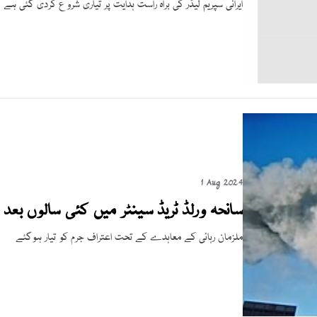
ایرانی سپریم لیڈر کی براہ راست ہدایت پر تیاری شروع کردی گئی ہے
1 Aug 2024
سانحہ ورلڈ ٹریڈ سینٹر میں کئی سالوں بعد
ملزمان رہائی کے معاہدے کے تحت اعتراف جرم کو تیار ہوگئے