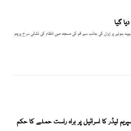
یا گیا
د ہونے پر ایران کی جانب سے قم کی مسجد میں انتقام کی نشانی سرخ پرچم
یم لیڈر کا اسرائیل پر براہ راست حملے کا حکم