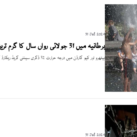
31 Jul 2024
برطانیہ میں 31 جولائی رواں سال کا گرم ترین دن رہا
ہیتھرو اور کیو گارڈن میں درجہ حرارت 32 ڈگری سینٹی گریڈ ریکارڈ کیا گیا۔
31 Jul 2024