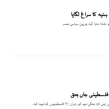
نیہ کا سراغ لگایا
انہ بنایا گیا، یورپین سیاسی مبصر
ہم کے دوران 150 فلسطینیوں کوشہید کیا۔