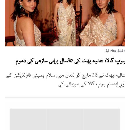
29 Mar 2024
ہوپ گالا، عالیہ بھٹ کی 30سال پرانی ساڑھی کی دھوم
عالیہ بھٹ نے 28 مارچ کو لندن میں سلام بمبئی فاؤنڈیشن کے
زیرِ اہتمام ہوپ گالا کی میزبانی کی