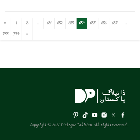
«
1
2
...
681
682
683
684
685
686
687
...
733
734
»
Copyright © 2026 Dialogue Pakistan. All rights reserved.