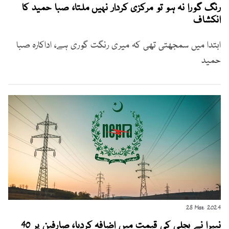
رنگ گورا نہ ہو تو مرکزی کردار نہیں ملتا، صبا حمید کا
انکشاف
ابتدا میں سمجھتی تھی کہ میری رنگت گوری ہے، اداکارہ صبا
حمید
28 Mar 2024
نیپرا نے بجلی کی قیمت میں اضافہ کردیا، صارفین پر 40