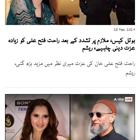
28 Mar 2024
بوتل کیس، ملازم پر تشدد کے بعد راحت فتح علی کو زیادہ
عزت دینی چاہیے، ریشم
راحت فتح علی خان کی عزت میری نظر میں مزید بڑھ گئی،
ریشم