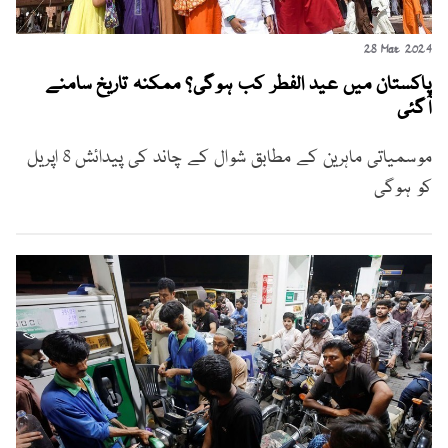
28 Mar 2024
پاکستان میں عید الفطر کب ہوگی؟ ممکنہ تاریخ سامنے
آگئی
موسمیاتی ماہرین کے مطابق شوال کے چاند کی پیدائش 8 اپریل
کو ہوگی