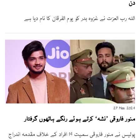
دن
اللہ رب العزت نے غزوہ بدر کو یوم الفرقان کا نام دیا ہے
27 Mar 2024
منور فاروقی ’نشہ‘ کرتے ہوئے رنگے ہاتھوں گرفتار
پولیس نے منور فاروقی سمیت 14 افراد کے خلاف مقدمہ اندراج