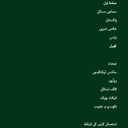
صفحۂ اول
سماجی مسائل
پاکستان
عالمی خبریں
بزنس
کھیل
صحت
سائنس ٹیکنالوجی
ویڈیوز
لائف اسٹائل
فیکٹ چیک
دلچسپ و عجیب
استعمال کرنے کی شرائط